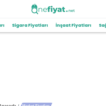
arı
Sigara Fiyatları
İnşaat Fiyatları
Sağ
Anasayfa
Market Fiyatları