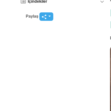
İçindekiler
Paylaş