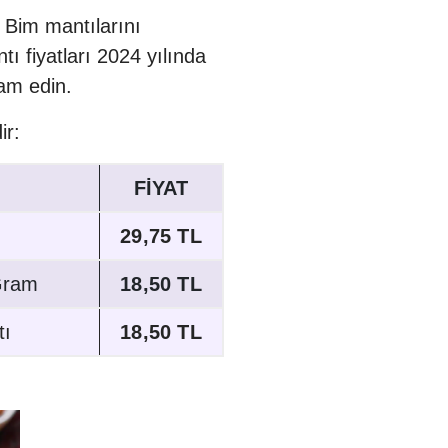
n Bim mantılarını
tı fiyatları 2024 yılında
am edin.
ir:
FİYAT
29,75 TL
Gram
18,50 TL
tı
18,50 TL