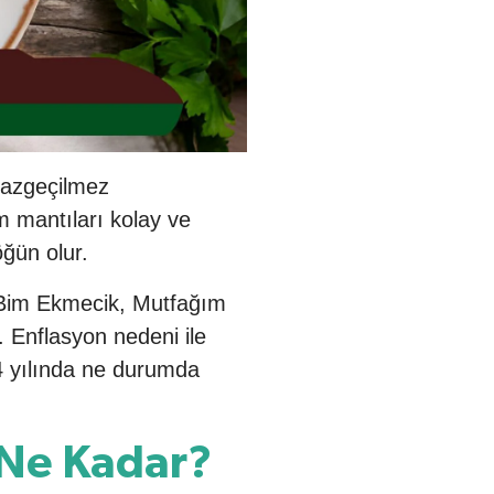
vazgeçilmez
m mantıları kolay ve
 öğün olur.
. Bim Ekmecik, Mutfağım
 Enflasyon nedeni ile
24 yılında ne durumda
 Ne Kadar?