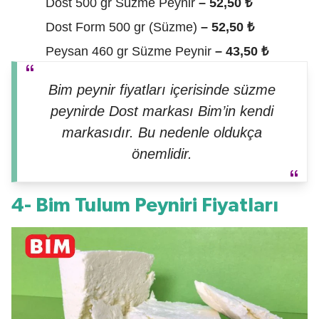
Dost 500 gr Süzme Peynir
– 52,50 ₺
Dost Form 500 gr (Süzme)
– 52,50 ₺
Peysan 460 gr Süzme Peynir
– 43,50 ₺
Bim peynir fiyatları içerisinde süzme
peynirde Dost markası Bim’in kendi
markasıdır.
Bu nedenle oldukça
önemlidir.
4- Bim Tulum Peyniri Fiyatları