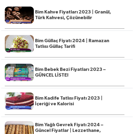
Bim Kahve Fiyatları 2023 | Granül,
Türk Kahvesi, Çözünebilir
Bim Güllaç Fiyatı 2024 | Ramazan
Tatlısı Güllaç Tarifi
Bim Bebek Bezi Fiyatları 2023 –
GÜNCEL LİSTE!
Bim Kadife Tatlısı Fiyatı 2023 |
İçeriği ve Kalorisi
Bim Yağlı Gevrek Fiyatı 2024 –
Güncel Fiyatlar | Lezzethane,