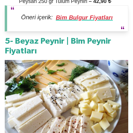
Peysan 250 gr Tulum Peyniri
– 42,90 ₺
Öneri içerik:
Bim Bulgur Fiyatları
5- Beyaz Peynir | Bim Peynir
Fiyatları