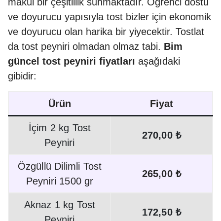
makul bir çeşitlilik sunmaktadır. Öğrenci dostu
ve doyurucu yapısıyla tost bizler için ekonomik
ve doyurucu olan harika bir yiyecektir. Tostlat
da tost peyniri olmadan olmaz tabi.
Bim
güncel tost peyniri fiyatları
aşağıdaki
gibidir:
Ürün
Fiyat
İçim 2 kg Tost
270,00 ₺
Peyniri
Özgüllü Dilimli Tost
265,00 ₺
Peyniri 1500 gr
Aknaz 1 kg Tost
172,50 ₺
Peyniri