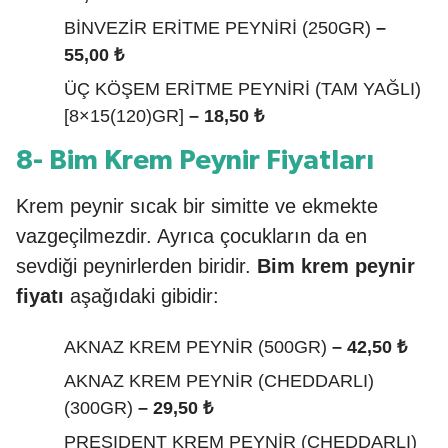
BİNVEZİR ERİTME PEYNİRİ (250GR)
–
55,00 ₺
ÜÇ KÖŞEM ERİTME PEYNİRİ (TAM YAĞLI)
[8×15(120)GR]
– 18,50 ₺
8- Bim Krem Peynir Fiyatları
Krem peynir sıcak bir simitte ve ekmekte
vazgeçilmezdir. Ayrıca çocukların da en
sevdiği peynirlerden biridir.
Bim krem peynir
fiyatı
aşağıdaki gibidir:
AKNAZ KREM PEYNİR (500GR)
– 42,50 ₺
AKNAZ KREM PEYNİR (CHEDDARLI)
(300GR)
– 29,50 ₺
PRESIDENT KREM PEYNİR (CHEDDARLI)