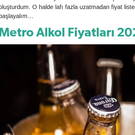
oluşturdum. O halde lafı fazla uzatmadan fiyat list
başlayalım…
Metro Alkol Fiyatları 2