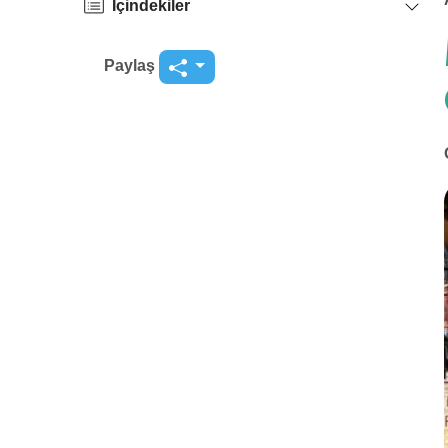
İçindekiler
Paylaş