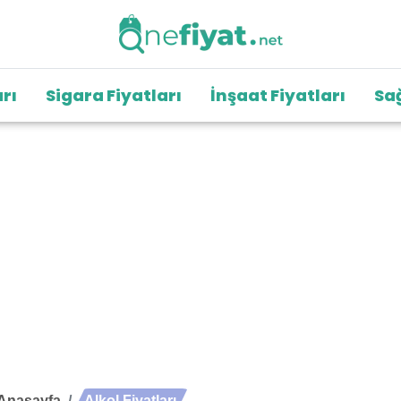
arı
Sigara Fiyatları
İnşaat Fiyatları
Sağ
Anasayfa
Alkol Fiyatları