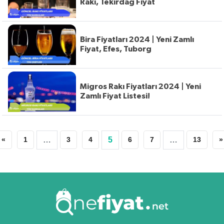
Rakı, Tekirdağ Fiyat
Bira Fiyatları 2024 | Yeni Zamlı
Fiyat, Efes, Tuborg
Migros Rakı Fiyatları 2024 | Yeni
Zamlı Fiyat Listesi!
«
1
…
3
4
5
6
7
…
13
»