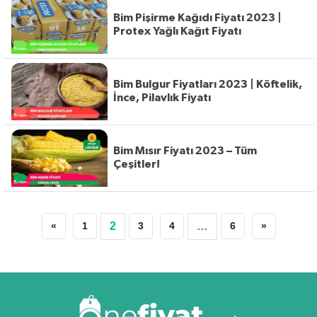
Bim Pişirme Kağıdı Fiyatı 2023 |
Protex Yağlı Kağıt Fiyatı
Bim Bulgur Fiyatları 2023 | Köftelik,
İnce, Pilavlık Fiyatı
Bim Mısır Fiyatı 2023 – Tüm
Çeşitler!
«
1
2
3
4
…
6
»